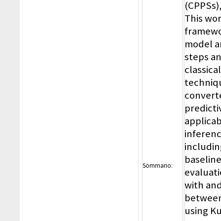
(CPPSs),
This wo
framewo
model a
steps an
classic
techniq
convert
predicti
applicab
inferenc
includin
baseline
Sommario:
evaluati
with and
between
using K