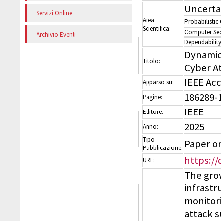
Uncerta
Servizi Online
Area
Probabilistic
Scientifica:
Computer Sec
Archivio Eventi
Dependability
Dynamic 
Titolo:
Cyber A
IEEE Acc
Apparso su:
186289-
Pagine:
IEEE
Editore:
2025
Anno:
Tipo
Paper on
Pubblicazione:
https://
URL:
The grow
infrast
monitori
attack 