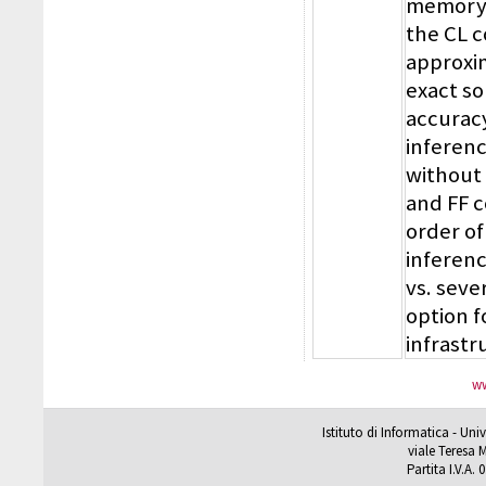
memory u
the CL c
approxim
exact so
accurac
inferenc
without
and FF 
order of
inferen
vs. seve
option f
infrastr
ww
Istituto di Informatica - Un
viale Teresa M
Partita I.V.A.