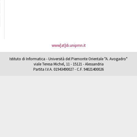
www[at]di.unipmn.it
Istituto di Informatica - Università del Piemonte Orientale "A. Avogadro"
viale Teresa Michel, 11 - 15121 - Alessandria
Partita I.V.A. 01943490027 - C.F. 94021400026