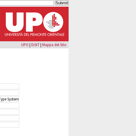
UPO
|
DiSIT
|
Mappa del Sito
 Type System