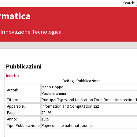
Search:
ormatica
 Innovazione Tecnologica
Pubblicazioni
Indietro
Dettagli Pubblicazione
Mario Coppo
Autori:
Paola Giannini
Titolo:
Principal Types and Unification For a Simple Intersection
Apparso su:
Information and Computation 122
Pagine:
70--96
Anno:
1995
Tipo Pubblicazione:
Paper on International Journal