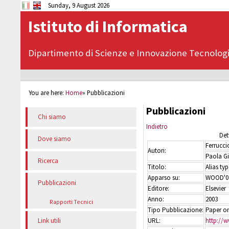
Sunday, 9 August 2026
Istituto di Informatica
Dipartimento di Scienze e Innovazione Tecnolog
You are here:
Home
»
Pubblicazioni
Pubblicazioni
Chi siamo
Indietro
Det
Dove siamo
Ferrucc
Autori:
Paola Gi
Ricerca
Titolo:
Alias ty
Apparso su:
WOOD'03
Pubblicazioni
Editore:
Elsevier
Anno:
2003
Rapporti Tecnici
Tipo Pubblicazione:
Paper on
URL:
http://
Link utili