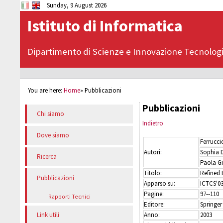
Sunday, 9 August 2026
Istituto di Informatica
Dipartimento di Scienze e Innovazione Tecnolog
You are here:
Home
»
Pubblicazioni
Pubblicazioni
Chi siamo
Indietro
Dove siamo
Ferrucc
Autori:
Sophia 
Ricerca
Paola Gi
Titolo:
Refined 
Pubblicazioni
Apparso su:
ICTCS'0
Pagine:
97--110
Rapporti Tecnici
Editore:
Springer
Anno:
2003
Link utili