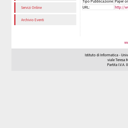
Tipo Pubblicazione:
Paper on
URL:
http://w
Servizi Online
Archivio Eventi
ww
Istituto di Informatica - Un
viale Teresa M
Partita I.V.A.