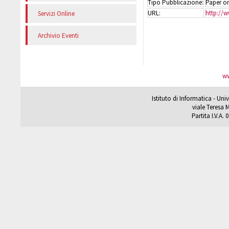
Tipo Pubblicazione:
Paper on
URL:
http://w
Servizi Online
Archivio Eventi
ww
Istituto di Informatica - Un
viale Teresa M
Partita I.V.A.