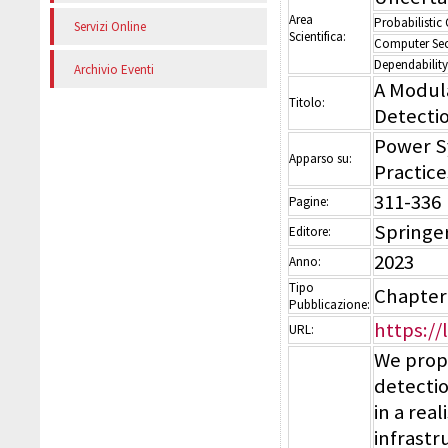
Area
Probabilistic
Servizi Online
Scientifica:
Computer Sec
Dependability
Archivio Eventi
A Modula
Titolo:
Detecti
Power S
Apparso su:
Practice
311-336
Pagine:
Springe
Editore:
2023
Anno:
Tipo
Chapter
Pubblicazione:
https://
URL:
We propo
detectio
in a rea
infrastr