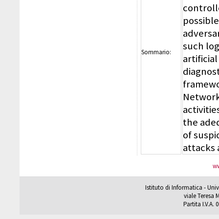
controll
possible
adversar
such log
Sommario:
artifici
diagnost
framewo
Networks
activiti
the ade
of suspi
attacks 
ww
Istituto di Informatica - Un
viale Teresa M
Partita I.V.A.