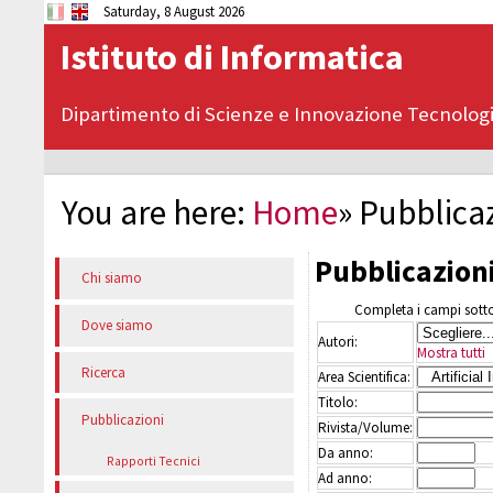
Saturday, 8 August 2026
Istituto di Informatica
Dipartimento di Scienze e Innovazione Tecnolog
You are here:
Home
»
Pubblica
Pubblicazion
Chi siamo
Completa i campi sottos
Dove siamo
Autori:
Mostra tutti
Ricerca
Area Scientifica:
Titolo:
Pubblicazioni
Rivista/Volume:
Da anno:
Rapporti Tecnici
Ad anno: