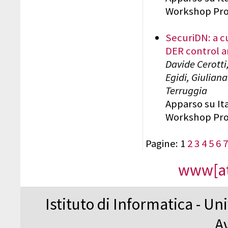
Workshop Proc
SecuriDN: a c
DER control a
Davide Cerotti
Egidi, Giulian
Terruggia
Apparso su It
Workshop Proc
Pagine: 1
2
3
4
5
6
7
www[at
Istituto di Informatica - Un
A