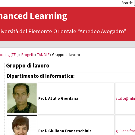
Search:
hanced Learning
iversità del Piemonte Orientale “Amedeo Avogadro”
rning (TEL)
»
Progetti
»
TANGLE
»
Gruppo di lavoro
Gruppo di lavoro
Dipartimento di Informatica:
Prof. Attilio Giordana
attilio@mfn
Prof. Giuliana Franceschinis
giuliana.fr