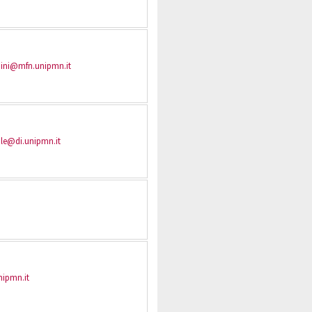
nini@mfn.unipmn.it
nale@di.unipmn.it
ipmn.it