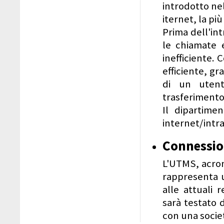
introdotto nel
iternet, la p
Prima dell'in
le chiamate 
inefficiente. 
efficiente, gr
di un utent
trasferimento 
Il dipartime
internet/intr
Connessi
L'UTMS, acro
rappresenta u
alle attuali 
sarà testato 
con una societ