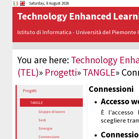
Saturday, 8 August 2026
Technology Enhanced Learn
Istituto di Informatica
-
Università del Piemonte
You are here:
Technology Enha
(TEL)
»
Progetti
»
TANGLE
»
Con
Connessioni
Progetti
Accesso w
TANGLE
È l'accesso 
Gruppo di lavoro
scegliere tram
Sedi
Sinergie
Connessi
Connessioni